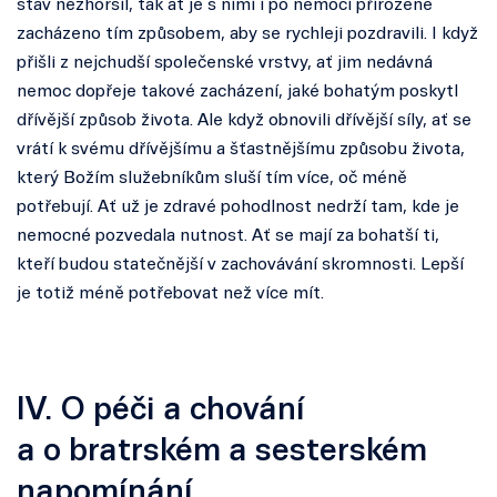
stav nezhoršil, tak ať je s nimi i po nemoci přirozeně
zacházeno tím způsobem, aby se rychleji pozdravili. I když
přišli z nejchudší společenské vrstvy, ať jim nedávná
nemoc dopřeje takové zacházení, jaké bohatým poskytl
dřívější způsob života. Ale když obnovili dřívější síly, ať se
vrátí k svému dřívějšímu a šťastnějšímu způsobu života,
který Božím služebníkům sluší tím více, oč méně
potřebují. Ať už je zdravé pohodlnost nedrží tam, kde je
nemocné pozvedala nutnost. Ať se mají za bohatší ti,
kteří budou statečnější v zachovávání skromnosti. Lepší
je totiž méně potřebovat než více mít.
IV. O péči a chování
a o bratrském a sesterském
napomínání