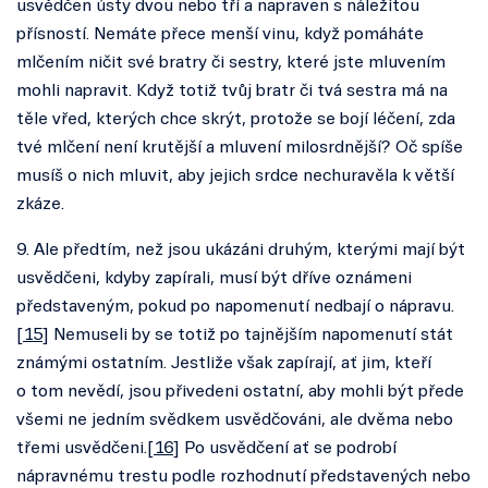
usvědčen ústy dvou nebo tří a napraven s náležitou
přísností. Nemáte přece menší vinu, když pomáháte
mlčením ničit své bratry či sestry, které jste mluvením
mohli napravit. Když totiž tvůj bratr či tvá sestra má na
těle vřed, kterých chce skrýt, protože se bojí léčení, zda
tvé mlčení není krutější a mluvení milosrdnější? Oč spíše
musíš o nich mluvit, aby jejich srdce nechuravěla k větší
zkáze.
9. Ale předtím, než jsou ukázáni druhým, kterými mají být
usvědčeni, kdyby zapírali, musí být dříve oznámeni
představeným, pokud po napomenutí nedbají o nápravu.
[
15
] Nemuseli by se totiž po tajnějším napomenutí stát
známými ostatním. Jestliže však zapírají, ať jim, kteří
o tom nevědí, jsou přivedeni ostatní, aby mohli být přede
všemi ne jedním svědkem usvědčováni, ale dvěma nebo
třemi usvědčeni.[
16
] Po usvědčení ať se podrobí
nápravnému trestu podle rozhodnutí představených nebo