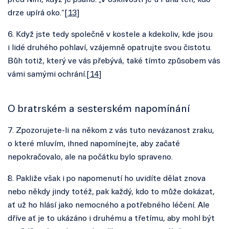
před Ním, když je psáno: „V ošklivosti je u Pána ten, kdo
drze upírá oko.“[
13
]
6. Když jste tedy společně v kostele a kdekoliv, kde jsou
i lidé druhého pohlaví, vzájemně opatrujte svou čistotu.
Bůh totiž, který ve vás přebývá, také tímto způsobem vás
vámi samými ochrání.[
14
]
O bratrském a sesterském napomínání
7. Zpozorujete-li na někom z vás tuto nevázanost zraku,
o které mluvím, ihned napomínejte, aby začaté
nepokračovalo, ale na počátku bylo spraveno.
8. Pakliže však i po napomenutí ho uvidíte dělat znova
nebo někdy jindy totéž, pak každý, kdo to může dokázat,
ať už ho hlásí jako nemocného a potřebného léčení. Ale
dříve ať je to ukázáno i druhému a třetímu, aby mohl být