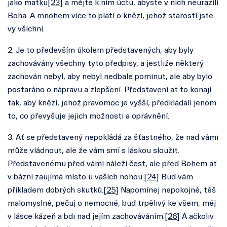
jako matku[
23
] a mějte k nim úctu, abyste v nich neurazili
Boha. A mnohem více to platí o knězi, jehož starostí jste
vy všichni.
2. Je to především úkolem představených, aby byly
zachovávány všechny tyto předpisy, a jestliže některý
zachován nebyl, aby nebyl nedbale pominut, ale aby bylo
postaráno o nápravu a zlepšení. Představení ať to konají
tak, aby knězi, jehož pravomoc je vyšší, předkládali jenom
to, co převyšuje jejich možnosti a oprávnění.
3. Ať se představený nepokládá za šťastného, že nad vámi
může vládnout, ale že vám smí s láskou sloužit.
Představenému před vámi náleží čest, ale před Bohem ať
v bázni zaujímá místo u vašich nohou.[
24
] Buď vám
příkladem dobrých skutků.[
25
] Napomínej nepokojné, těš
malomyslné, pečuj o nemocné, buď trpělivý ke všem, měj
v lásce kázeň a bdi nad jejím zachováváním.[
26
] A ačkoliv