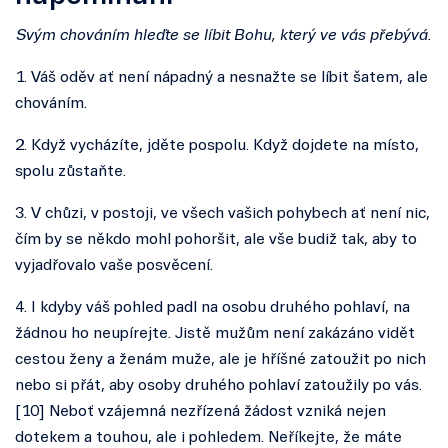
Svým chováním hleďte se líbit Bohu, který ve vás přebývá.
1. Váš oděv ať není nápadný a nesnažte se líbit šatem, ale
chováním.
2. Když vycházíte, jděte pospolu. Když dojdete na místo,
spolu zůstaňte.
3. V chůzi, v postoji, ve všech vašich pohybech ať není nic,
čím by se někdo mohl pohoršit, ale vše budiž tak, aby to
vyjadřovalo vaše posvěcení.
4. I kdyby váš pohled padl na osobu druhého pohlaví, na
žádnou ho neupírejte. Jistě mužům není zakázáno vidět
cestou ženy a ženám muže, ale je hříšné zatoužit po nich
nebo si přát, aby osoby druhého pohlaví zatoužily po vás.
[10] Neboť vzájemná nezřízená žádost vzniká nejen
dotekem a touhou, ale i pohledem. Neříkejte, že máte