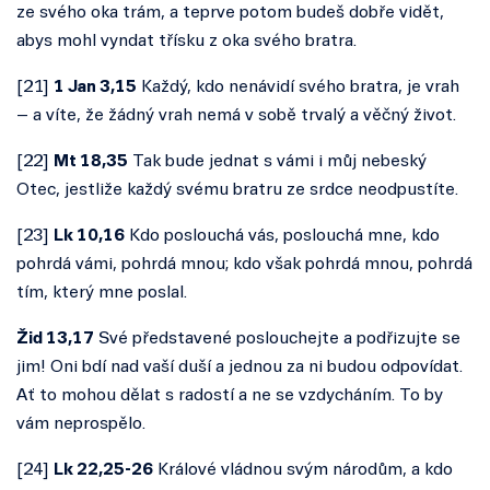
ze svého oka trám, a teprve potom budeš dobře vidět,
abys mohl vyndat třísku z oka svého bratra.
[
21
]
1 Jan 3,15
Každý, kdo nenávidí svého bratra, je vrah
– a víte, že žádný vrah nemá v sobě trvalý a věčný život.
[
22
]
Mt 18,35
Tak bude jednat s vámi i můj nebeský
Otec, jestliže každý svému bratru ze srdce neodpustíte.
[
23
]
Lk 10,16
Kdo poslouchá vás, poslouchá mne, kdo
pohrdá vámi, pohrdá mnou; kdo však pohrdá mnou, pohrdá
tím, který mne poslal.
Žid 13,17
Své představené poslouchejte a podřizujte se
jim! Oni bdí nad vaší duší a jednou za ni budou odpovídat.
Ať to mohou dělat s radostí a ne se vzdycháním. To by
vám neprospělo.
[
24
]
Lk 22,25-26
Králové vládnou svým národům, a kdo