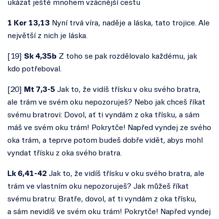
ukázat ještě mnohem vzácnější cestu
1 Kor 13,13
Nyní trvá víra, naděje a láska, tato trojice. Ale
největší z nich je láska.
[
19
]
Sk 4,35b
Z toho se pak rozdělovalo každému, jak
kdo potřeboval.
[
20
]
Mt 7,3-5
Jak to, že vidíš třísku v oku svého bratra,
ale trám ve svém oku nepozoruješ? Nebo jak chceš říkat
svému bratrovi: Dovol, ať ti vyndám z oka třísku, a sám
máš ve svém oku trám! Pokrytče! Napřed vyndej ze svého
oka trám, a teprve potom budeš dobře vidět, abys mohl
vyndat třísku z oka svého bratra.
Lk 6,41-42
Jak to, že vidíš třísku v oku svého bratra, ale
trám ve vlastním oku nepozoruješ? Jak můžeš říkat
svému bratru: Bratře, dovol, ať ti vyndám z oka třísku,
a sám nevidíš ve svém oku trám! Pokrytče! Napřed vyndej