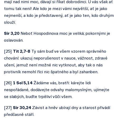
mají nad nimi moc, dávají si říkat dobrodinci. U vás však ať
tomu tak není! Ale kdo je mezi vámi největší, ať je jako
nejmenší, a kdo je představený, ať je jako ten, kdo druhým
slouží.
Sir 3,20
Neboť Hospodinova moc je veliká; pokornými je
oslavován.
[
25
]
Tit 2,7-8
Ty sám buď ve všem vzorem správného
chování: ukazuj neporušenost v nauce, vážnost, zdravé
učení, jemuž není možné nic vytknout, aby tak o nás
protivník nemohl říci nic špatného a byl zahanben.
[
26
]
1 Sol 5,14
Žádáme vás, bratři: kárejte lidi
nespořádané, dodávejte odvahy malomyslným, ujímejte
se slabých, buďte trpěliví vůči všem.
[
27
]
Sir 30,24
Závist a hněv ubírají dny a starost přivádí
předčasně stáří.