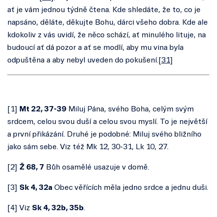
ať je vám jednou týdně čtena. Kde shledáte, že to, co je
napsáno, děláte, děkujte Bohu, dárci všeho dobra. Kde ale
kdokoliv z vás uvidí, že něco schází, ať minulého lituje, na
budoucí ať dá pozor a ať se modlí, aby mu vina byla
odpuštěna a aby nebyl uveden do pokušení.[
31
]
[
1
]
Mt 22, 37-39
Miluj Pána, svého Boha, celým svým
srdcem, celou svou duší a celou svou myslí. To je největší
a první přikázání. Druhé je podobné: Miluj svého bližního
jako sám sebe. Viz též Mk 12, 30-31, Lk 10, 27.
[
2
]
Ž 68, 7
Bůh osamělé usazuje v domě.
[
3
]
Sk 4, 32a
Obec věřících měla jedno srdce a jednu duši.
[
4
] Viz
Sk 4, 32b, 35b
.