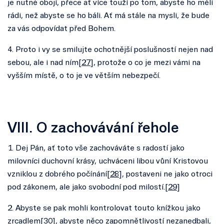
je nutné obojí, přece ať více touží po tom, abyste ho měli
rádi, než abyste se ho báli. Ať má stále na mysli, že bude
za vás odpovídat před Bohem.
4. Proto i vy se smilujte ochotnější poslušností nejen nad
sebou, ale i nad ním[
27
], protože o co je mezi vámi na
vyšším místě, o to je ve větším nebezpečí.
VIII. O zachovávání řehole
1. Dej Pán, ať toto vše zachováváte s radostí jako
milovníci duchovní krásy, uchváceni libou vůní Kristovou
vzniklou z dobrého počínání[
28
], postaveni ne jako otroci
pod zákonem, ale jako svobodní pod milostí.[
29
]
2. Abyste se pak mohli kontrolovat touto knížkou jako
zrcadlem[
30
], abyste něco zapomnětlivostí nezanedbali,