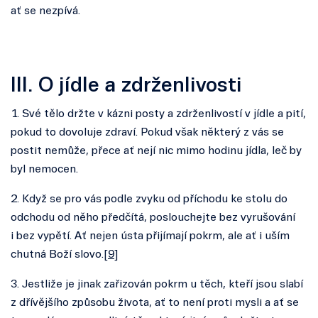
ať se nezpívá.
III. O jídle a zdrženlivosti
1. Své tělo držte v kázni posty a zdrženlivostí v jídle a pití,
pokud to dovoluje zdraví. Pokud však některý z vás se
postit nemůže, přece ať nejí nic mimo hodinu jídla, leč by
byl nemocen.
2. Když se pro vás podle zvyku od příchodu ke stolu do
odchodu od něho předčítá, poslouchejte bez vyrušování
i bez vypětí. Ať nejen ústa přijímají pokrm, ale ať i uším
chutná Boží slovo.[
9
]
3. Jestliže je jinak zařizován pokrm u těch, kteří jsou slabí
z dřívějšího způsobu života, ať to není proti mysli a ať se