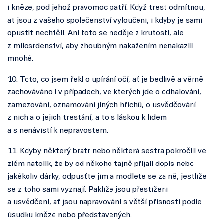
i kněze, pod jehož pravomoc patří. Když trest odmítnou,
ať jsou z vašeho společenství vyloučeni, i kdyby je sami
opustit nechtěli. Ani toto se neděje z krutosti, ale
z milosrdenství, aby zhoubným nakažením nenakazili
mnohé.
10. Toto, co jsem řekl o upírání očí, ať je bedlivě a věrně
zachováváno i v případech, ve kterých jde o odhalování,
zamezování, oznamování jiných hříchů, o usvědčování
z nich a o jejich trestání, a to s láskou k lidem
a s nenávistí k nepravostem.
11. Kdyby některý bratr nebo některá sestra pokročili ve
zlém natolik, že by od někoho tajně přijali dopis nebo
jakékoliv dárky, odpusťte jim a modlete se za ně, jestliže
se z toho sami vyznají. Pakliže jsou přestiženi
a usvědčeni, ať jsou napravováni s větší přísností podle
úsudku kněze nebo představených.