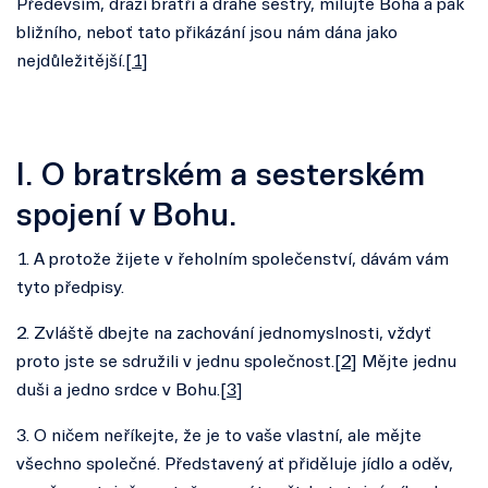
Především, drazí bratři a drahé sestry, milujte Boha a pak
bližního, neboť tato přikázání jsou nám dána jako
nejdůležitější.[
1
]
I. O bratrském a sesterském
spojení v Bohu.
1. A protože žijete v řeholním společenství, dávám vám
tyto předpisy.
2. Zvláště dbejte na zachování jednomyslnosti, vždyť
proto jste se sdružili v jednu společnost.[
2
] Mějte jednu
duši a jedno srdce v Bohu.[
3
]
3. O ničem neříkejte, že je to vaše vlastní, ale mějte
všechno společné. Představený ať přiděluje jídlo a oděv,