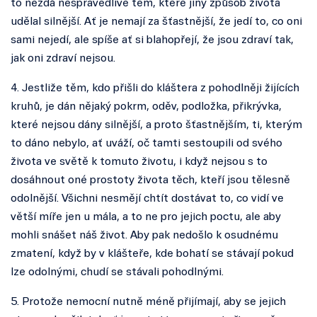
to nezdá nespravedlivé těm, které jiný způsob života
udělal silnější. Ať je nemají za šťastnější, že jedí to, co oni
sami nejedí, ale spíše ať si blahopřejí, že jsou zdraví tak,
jak oni zdraví nejsou.
4. Jestliže těm, kdo přišli do kláštera z pohodlněji žijících
kruhů, je dán nějaký pokrm, oděv, podložka, přikrývka,
které nejsou dány silnější, a proto šťastnějším, ti, kterým
to dáno nebylo, ať uváží, oč tamti sestoupili od svého
života ve světě k tomuto životu, i když nejsou s to
dosáhnout oné prostoty života těch, kteří jsou tělesně
odolnější. Všichni nesmějí chtít dostávat to, co vidí ve
větší míře jen u mála, a to ne pro jejich poctu, ale aby
mohli snášet náš život. Aby pak nedošlo k osudnému
zmatení, když by v klášteře, kde bohatí se stávají pokud
lze odolnými, chudí se stávali pohodlnými.
5. Protože nemocní nutně méně přijímají, aby se jejich