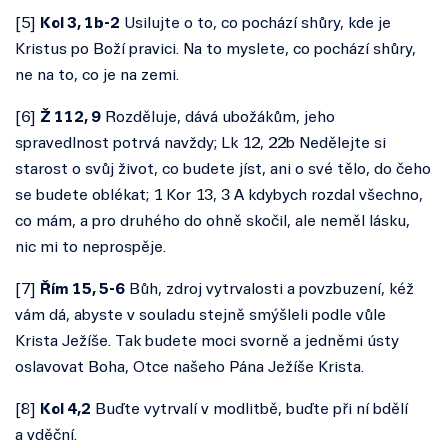
[5
]
Kol 3, 1b-2
Usilujte o to, co pochází shůry, kde je
Kristus po Boží pravici. Na to myslete, co pochází shůry,
ne na to, co je na zemi.
[
6
]
Ž 112, 9
Rozděluje, dává ubožákům, jeho
spravedlnost potrvá navždy; Lk 12, 22b Nedělejte si
starost o svůj život, co budete jíst, ani o své tělo, do čeho
se budete oblékat; 1 Kor 13, 3 A kdybych rozdal všechno,
co mám, a pro druhého do ohně skočil, ale neměl lásku,
nic mi to neprospěje.
[
7
]
Řím 15, 5-6
Bůh, zdroj vytrvalosti a povzbuzení, kéž
vám dá, abyste v souladu stejně smýšleli podle vůle
Krista Ježíše. Tak budete moci svorně a jedněmi ústy
oslavovat Boha, Otce našeho Pána Ježíše Krista.
[
8
]
Kol 4,2
Buďte vytrvalí v modlitbě, buďte při ní bdělí
a vděční.