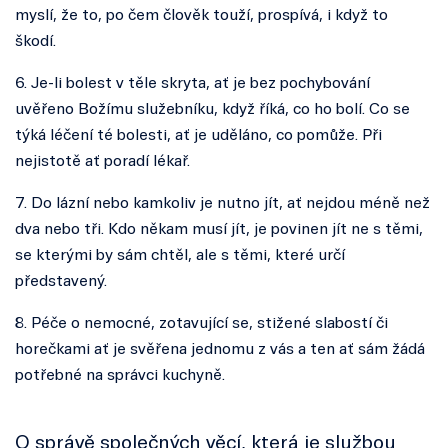
myslí, že to, po čem člověk touží, prospívá, i když to
škodí.
6. Je-li bolest v těle skryta, ať je bez pochybování
uvěřeno Božímu služebníku, když říká, co ho bolí. Co se
týká léčení té bolesti, ať je uděláno, co pomůže. Při
nejistotě ať poradí lékař.
7. Do lázní nebo kamkoliv je nutno jít, ať nejdou méně než
dva nebo tři. Kdo někam musí jít, je povinen jít ne s těmi,
se kterými by sám chtěl, ale s těmi, které určí
představený.
8. Péče o nemocné, zotavující se, stižené slabostí či
horečkami ať je svěřena jednomu z vás a ten ať sám žádá
potřebné na správci kuchyně.
O správě společných věcí, která je službou