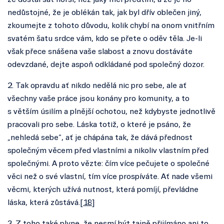
že dostal šat horší, než jaký měl předtím, a že je ho
nedůstojné, že je oblékán tak, jak byl dřív oblečen jiný,
zkoumejte z tohoto důvodu, kolik chybí na onom vnitřním
svatém šatu srdce vám, kdo se přete o oděv těla. Je-li
však přece snášena vaše slabost a znovu dostáváte
odevzdané, dejte aspoň odkládané pod společný dozor.
2. Tak opravdu ať nikdo nedělá nic pro sebe, ale ať
všechny vaše práce jsou konány pro komunity, a to
s větším úsilím a plnější ochotou, než kdybyste jednotlivě
pracovali pro sebe. Láska totiž, o které je psáno, že
„nehledá sebe“, ať je chápána tak, že dává přednost
společným věcem před vlastními a nikoliv vlastním před
společnými. A proto vězte: čím více pečujete o společné
věci než o své vlastní, tím více prospíváte. Ať nade všemi
věcmi, kterých užívá nutnost, která pomíjí, převládne
láska, která zůstává.[
18
]