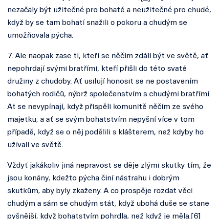
nezačaly být užitečné pro bohaté a neužitečné pro chudé,
když by se tam bohatí snažili o pokoru a chudým se
umožňovala pýcha.
7. Ale naopak zase ti, kteří se něčím zdáli být ve světě, ať
nepohrdají svými bratřími, kteří přišli do této svaté
družiny z chudoby. Ať usilují honosit se ne postavením
bohatých rodičů, nýbrž společenstvím s chudými bratřími.
Ať se nevypínají, když přispěli komunitě něčím ze svého
majetku, a ať se svým bohatstvím nepyšní více v tom
případě, když se o něj podělili s klášterem, než kdyby ho
užívali ve světě.
Vždyť jakákoliv jiná nepravost se děje zlými skutky tím, že
jsou konány, kdežto pýcha činí nástrahu i dobrým
skutkům, aby byly zkaženy. A co prospěje rozdat věci
chudým a sám se chudým stát, když ubohá duše se stane
pyšnější, když bohatstvím pohrdla, než když je měla.[
6
]