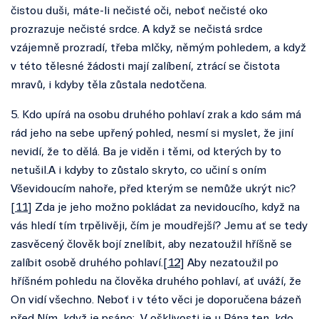
čistou duši, máte-li nečisté oči, neboť nečisté oko
prozrazuje nečisté srdce. A když se nečistá srdce
vzájemně prozradí, třeba mlčky, němým pohledem, a když
v této tělesné žádosti mají zalíbení, ztrácí se čistota
mravů, i kdyby těla zůstala nedotčena.
5. Kdo upírá na osobu druhého pohlaví zrak a kdo sám má
rád jeho na sebe upřený pohled, nesmí si myslet, že jiní
nevidí, že to dělá. Ba je viděn i těmi, od kterých by to
netušil.A i kdyby to zůstalo skryto, co učiní s oním
Vševidoucím nahoře, před kterým se nemůže ukrýt nic?
[
11
] Zda je jeho možno pokládat za nevidoucího, když na
vás hledí tím trpělivěji, čím je moudřejší? Jemu ať se tedy
zasvěcený člověk bojí znelíbit, aby nezatoužil hříšně se
zalíbit osobě druhého pohlaví.[
12
] Aby nezatoužil po
hříšném pohledu na člověka druhého pohlaví, ať uváží, že
On vidí všechno. Neboť i v této věci je doporučena bázeň