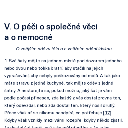
V. O péči o společné věci
a o nemocné
O vnějším oděvu těla a o vnitřním odění láskou
1. Své šaty mějte na jednom místě pod dozorem jednoho
nebo dvou nebo tolika bratří, aby stačili na jejich
vyprašování, aby nebyly poškozovány od molů. A tak jako
máte stravu z jedné kuchyně, tak mějte oděv z jedné
šatny. A nestarejte se, pokud možno, jaký šat je vám
podle počasí přinesen, zda každý z vás dostal zrovna ten,
který odevzdal, nebo zda dostal ten, který nosil druhý.
Přece však ať se nikomu neodpírá, co potřebuje.[
17
]
Kdyby však vznikly mezi vámi rozepře, kdyby někdo zjistil,