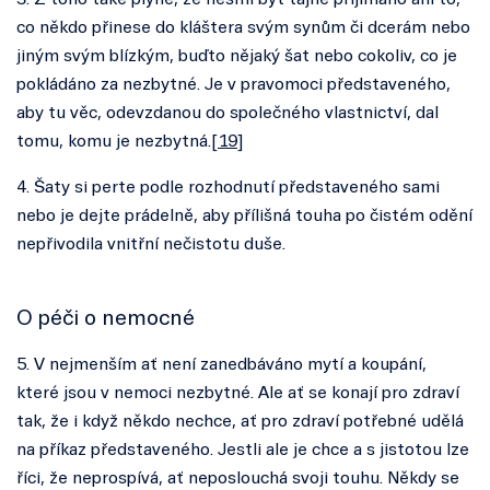
3. Z toho také plyne, že nesmí být tajně přijímáno ani to,
co někdo přinese do kláštera svým synům či dcerám nebo
jiným svým blízkým, buďto nějaký šat nebo cokoliv, co je
pokládáno za nezbytné. Je v pravomoci představeného,
aby tu věc, odevzdanou do společného vlastnictví, dal
tomu, komu je nezbytná.[
19
]
4. Šaty si perte podle rozhodnutí představeného sami
nebo je dejte prádelně, aby přílišná touha po čistém odění
nepřivodila vnitřní nečistotu duše.
O péči o nemocné
5. V nejmenším ať není zanedbáváno mytí a koupání,
které jsou v nemoci nezbytné. Ale ať se konají pro zdraví
tak, že i když někdo nechce, ať pro zdraví potřebné udělá
na příkaz představeného. Jestli ale je chce a s jistotou lze
říci, že neprospívá, ať neposlouchá svoji touhu. Někdy se