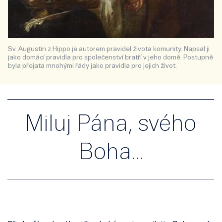
Sv. Augustin z Hippo je autorem pravidel života komunity. Napsal ji
jako domácí pravidla pro společenství bratří v jeho domě. Postupně
byla přejata mnohými řády jako pravidla pro jejich život.
Miluj Pána, svého
Boha...