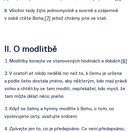
8. Všichni tedy žijte jednomyslně a svorně a vzájemně
v sobě ctěte Boha,[
7
] jehož chrámy jste se stali.
II. O modlitbě
1. Modlitby konejte ve stanovených hodinách a dobách.[
8
]
2. V oratoři ať nikdo nedělá nic než to, k čemu je určena
a podle čeho dostala jméno, aby některým, kdo mají právě
volno a chtěli by se tam modlit, nepřekážel, kdo myslí, že
tam může dělat něco jiného.
3. Když se žalmy a hymny modlíte k Bohu, o tom, co
vyslovujete ústy, uvažujte srdcem.
4. Zpívejte jen to, co je předepsáno. Co není předepsáno,