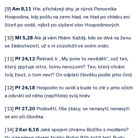
[9
]
Am 8,11
Hle, přicházejí dny, je výrok Panovníka
Hospodina, kdy pošlu na zemi hlad, ne hlad po chlebu ani
žízeň po vodě, nýbrž po slyšení slov Hospodinových.
[
10
]
Mt 5,28
Ale já vám říkám: Každý, kdo se dívá na ženu
se žádostivostí, už s ní zcizoložil ve svém srdci.
[
11
]
Př 24,12
Řekneš-li: „My jsme to nevěděli“, což ten,
který zpytuje nitro, tomu nerozumí? Ten, který chrání
tvůj život, o tom neví? On odplatí člověku podle jeho činů.
[
12
]
Př 24,18
Hospodin to uvidí a bude to zlé v jeho očích
a odvrátí od něho (nepřítele) svůj hněv.
[
13
]
Př 27,20
Podsvětí, říše zkázy, se nenasytí; nenasytí
se ani oči člověka.
[
14
]
2 Kor 6,16
Jaké spojení chrámu Božího s modlami?