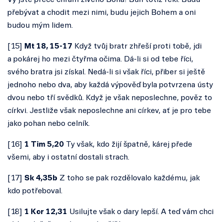
Vy jste přece chrám živého Boha! Bůh totiž řekl: Budu
přebývat a chodit mezi nimi, budu jejich Bohem a oni
budou mým lidem.
[
15
]
Mt 18, 15-17
Když tvůj bratr zhřeší proti tobě, jdi
a pokárej ho mezi čtyřma očima. Dá-li si od tebe říci,
svého bratra jsi získal. Nedá-li si však říci, přiber si ještě
jednoho nebo dva, aby každá výpověď byla potvrzena ústy
dvou nebo tří svědků. Když je však neposlechne, pověz to
církvi. Jestliže však neposlechne ani církev, ať je pro tebe
jako pohan nebo celník.
[
16
]
1 Tim 5,20
Ty však, kdo žijí špatně, kárej přede
všemi, aby i ostatní dostali strach.
[
17
]
Sk 4,35b
Z toho se pak rozdělovalo každému, jak
kdo potřeboval.
[
18
]
1 Kor 12,31
Usilujte však o dary lepší. A teď vám chci