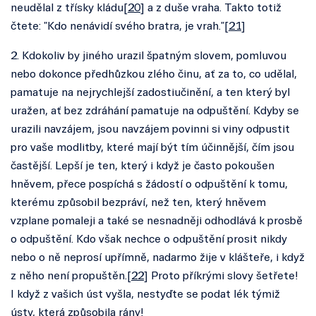
neudělal z třísky kládu[
20
] a z duše vraha. Takto totiž
čtete: "Kdo nenávidí svého bratra, je vrah."[
21
]
2. Kdokoliv by jiného urazil špatným slovem, pomluvou
nebo dokonce předhůzkou zlého činu, ať za to, co udělal,
pamatuje na nejrychlejší zadostiučinění, a ten který byl
uražen, ať bez zdráhání pamatuje na odpuštění. Kdyby se
urazili navzájem, jsou navzájem povinni si viny odpustit
pro vaše modlitby, které mají být tím účinnější, čím jsou
častější. Lepší je ten, který i když je často pokoušen
hněvem, přece pospíchá s žádostí o odpuštění k tomu,
kterému způsobil bezpráví, než ten, který hněvem
vzplane pomaleji a také se nesnadněji odhodlává k prosbě
o odpuštění. Kdo však nechce o odpuštění prosit nikdy
nebo o ně neprosí upřímně, nadarmo žije v klášteře, i když
z něho není propuštěn.[
22
] Proto příkrými slovy šetřete!
I když z vašich úst vyšla, nestyďte se podat lék týmiž
ústy, která způsobila rány!