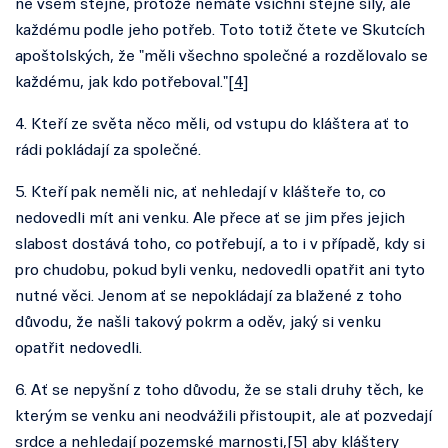
ne všem stejně, protože nemáte všichni stejné síly, ale
každému podle jeho potřeb. Toto totiž čtete ve Skutcích
apoštolských, že "měli všechno společné a rozdělovalo se
každému, jak kdo potřeboval."[
4
]
4. Kteří ze světa něco měli, od vstupu do kláštera ať to
rádi pokládají za společné.
5. Kteří pak neměli nic, ať nehledají v klášteře to, co
nedovedli mít ani venku. Ale přece ať se jim přes jejich
slabost dostává toho, co potřebují, a to i v případě, kdy si
pro chudobu, pokud byli venku, nedovedli opatřit ani tyto
nutné věci. Jenom ať se nepokládají za blažené z toho
důvodu, že našli takový pokrm a oděv, jaký si venku
opatřit nedovedli.
6. Ať se nepyšní z toho důvodu, že se stali druhy těch, ke
kterým se venku ani neodvážili přistoupit, ale ať pozvedají
srdce a nehledají pozemské marnosti,[
5
] aby kláštery