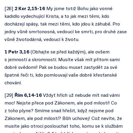
[28
]
2 Kor 2,15-16
My jsme totiž Bohu jako vonné
kadidlo vydechující Krista, a to jak mezi těmi, kdo
docházejí spásy, tak mezi těmi, kdo jdou k záhubě. Pro
jedny vůně smrtonosná, vedoucí ke smrti, pro druhé zase
vůně životodárná, vedoucí k životu.
1 Petr 3,16
(Obhajte se před každým), ale ovšem
s jemností a skromností. Musíte však mít přitom sami
dobré svědomí! Pak se budou muset zastydět za své
špatné řeči ti, kdo pomlouvají vaše dobré křesťanské
chování.
[
29
]
Řím 6,14-16
Vždyť hřích už nebude mít nad vámi
moc! Nejste přece pod Zákonem, ale pod milostí! Co
z toho plyne? Smíme snad hřešit, když nejsme pod
Zákonem, ale pod milostí? Bůh uchovej! Což nevíte, že
musíte jako otroci poslouchat toho, komu se k službám