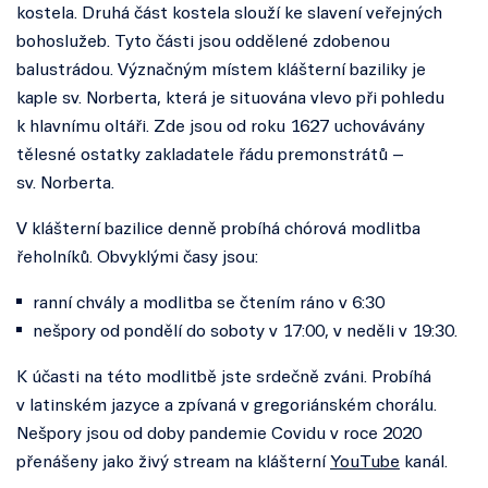
kostela. Druhá část kostela slouží ke slavení veřejných
bohoslužeb. Tyto části jsou oddělené zdobenou
balustrádou. Význačným místem klášterní baziliky je
kaple sv. Norberta, která je situována vlevo při pohledu
k hlavnímu oltáři. Zde jsou od roku 1627 uchovávány
tělesné ostatky zakladatele řádu premonstrátů –
sv. Norberta.
V klášterní bazilice denně probíhá chórová modlitba
řeholníků. Obvyklými časy jsou:
ranní chvály a modlitba se čtením ráno v 6:30
nešpory od pondělí do soboty v 17:00, v neděli v 19:30.
K účasti na této modlitbě jste srdečně zváni. Probíhá
v latinském jazyce a zpívaná v gregoriánském chorálu.
Nešpory jsou od doby pandemie Covidu v roce 2020
přenášeny jako živý stream na klášterní
YouTube
kanál.