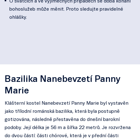
O svátcích a ve výjimečných případech se doba konání
bohoslužeb může měnit. Proto sledujte pravidelné
ohlášky.
Bazilika Nanebevzetí Panny
Marie
Klášterní kostel Nanebevzetí Panny Marie byl vystavěn
jako třílodní románská bazilika, která byla postupně
gotizována, následně přestavěna do dnešní barokní
podoby. Její délka je 56 m a šířka 22 metrů. Je rozvržena
do dvou částí: části chórové, která je v přední části