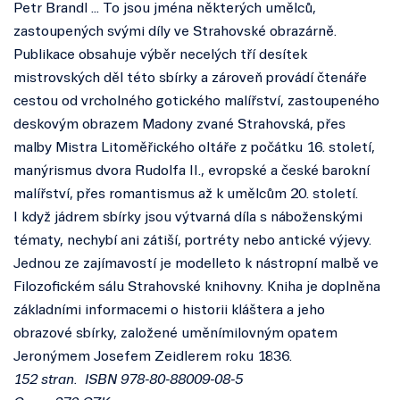
Petr Brandl ... To jsou jména některých umělců,
zastoupených svými díly ve Strahovské obrazárně.
Publikace obsahuje výběr necelých tří desítek
mistrovských děl této sbírky a zároveň provádí čtenáře
cestou od vrcholného gotického malířství, zastoupeného
deskovým obrazem Madony zvané Strahovská, přes
malby Mistra Litoměřického oltáře z počátku 16. století,
manýrismus dvora Rudolfa II., evropské a české barokní
malířství, přes romantismus až k umělcům 20. století.
I když jádrem sbírky jsou výtvarná díla s náboženskými
tématy, nechybí ani zátiší, portréty nebo antické výjevy.
Jednou ze zajímavostí je modelleto k nástropní malbě ve
Filozofickém sálu Strahovské knihovny. Kniha je doplněna
základními informacemi o historii kláštera a jeho
obrazové sbírky, založené uměnímilovným opatem
Jeronýmem Josefem Zeidlerem roku 1836.
152 stran. ISBN 978-80-88009-08-5