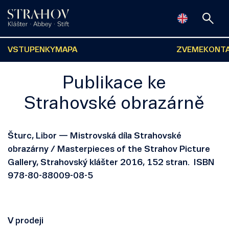
VSTUPENKY
MAPA
ZVEME
KONT
Publikace ke
Strahovské obrazárně
Šturc, Libor — Mistrovská díla Strahovské
obrazárny / Masterpieces of the Strahov Picture
Gallery, Strahovský klášter 2016, 152 stran. ISBN
978-80-88009-08-5
V prodeji