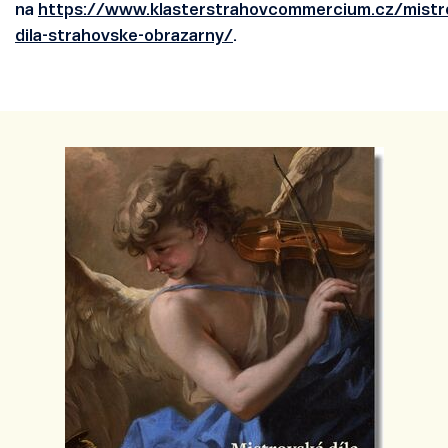
na
https://www.klasterstrahovcommercium.cz/mistr
dila-strahovske-obrazarny/
.