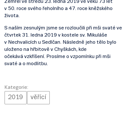
Zemřel ve středu 23. ledna 2019 ve věku 73 let
v 50. roce svého řeholního a 47. roce kněžského
života.
S naším zesnulým jsme se rozloučili při mši svaté ve
čtvrtek 31. ledna 2019 v kostele sv. Mikuláše
v Nechvalicích u Sedlčan. Následně jeho tělo bylo
uloženo na hřbitově v Chyškách, kde
očekává vzkříšení. Prosíme o vzpomínku při mši
svaté a o modlitbu.
Kategorie:
2019
věřící