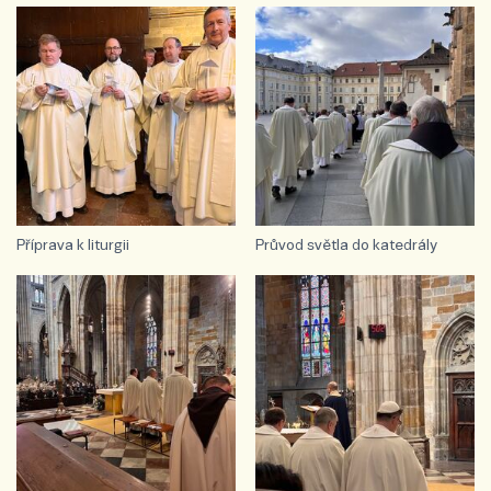
Příprava k liturgii
Průvod světla do katedrály