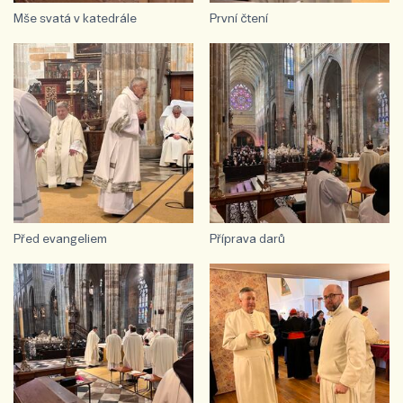
Mše svatá v katedrále
První čtení
Před evangeliem
Příprava darů