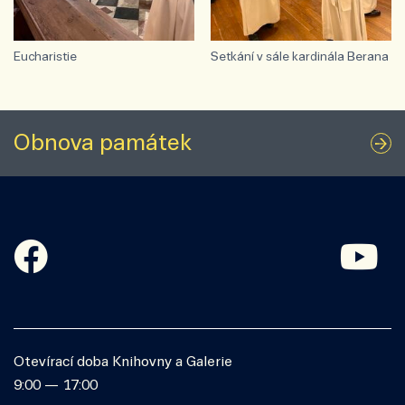
Eucharistie
Setkání v sále kardinála Berana
Obnova památek
Otevírací doba Knihovny a Galerie
9:00 — 17:00