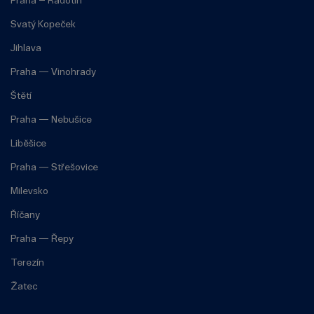
Praha – Radotín
Svatý Kopeček
Jihlava
Praha — Vinohrady
Štětí
Praha — Nebušice
Liběšice
Praha — Střešovice
Milevsko
Říčany
Praha — Řepy
Terezín
Žatec