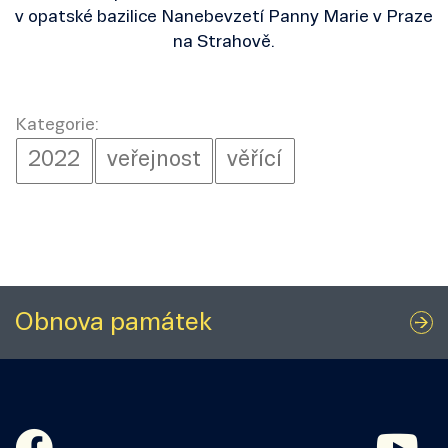
v opatské bazilice Nanebevzetí Panny Marie v Praze
na Strahově.
Kategorie:
2022
veřejnost
věřící
Obnova památek