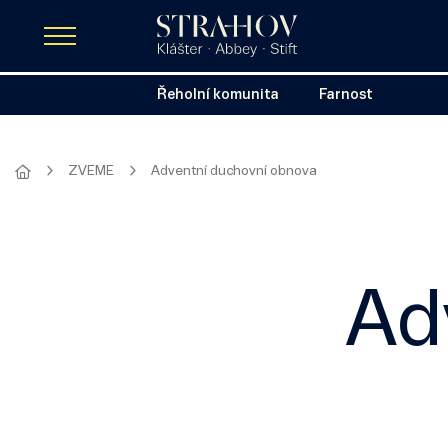
Řeholní komunita
Farnost
ZVEME
Adventní duchovní obnova
Ad