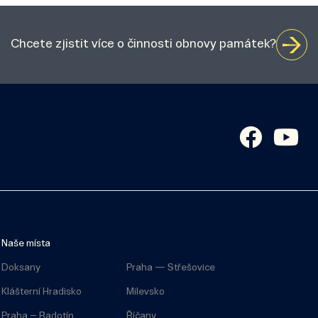
Chcete zjistit více o činnosti obnovy památek?
Naše místa
Doksany
Praha — Střešovice
Klášterní Hradisko
Milevsko
Praha – Radotín
Říčany