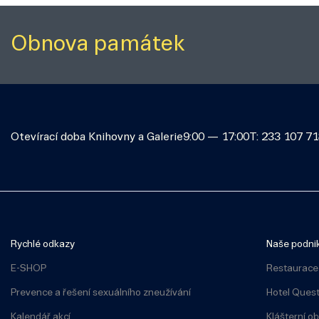
Obnova památek
Otevírací doba Knihovny a Galerie
9:00 — 17:00
T: 233 107 7
Rychlé odkazy
Naše podni
E-SHOP
Restaurace
Prevence a řešení sexuálního zneužívání
Hotel Ques
Kalendář akcí
Klášterní o