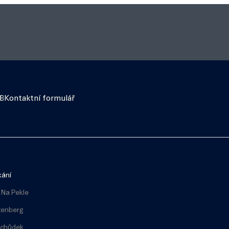
18
Kontaktní formulář
kání
 Na Pekle
tenberg
bchůdek