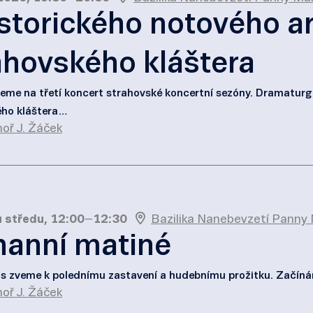
istorického notového a
ahovského kláštera
eme na třetí koncert strahovské koncertní sezóny. Dramaturg
ho kláštera…
oř J. Žáček
 středu, 12:00
–
12:30
Bazilika Nanebevzetí Panny 
hanní matiné
s zveme k polednímu zastavení a hudebnímu prožitku. Začín
oř J. Žáček