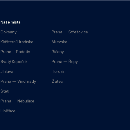
Naše místa
Doksany
Praha — Střešovice
Klášterní Hradisko
Milevsko
Praha – Radotín
Říčany
Svatý Kopeček
Praha — Řepy
Jihlava
Terezín
Praha — Vinohrady
Žatec
Štětí
Praha — Nebušice
Liběšice