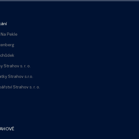
kání
 Na Pekle
tenberg
bchůdek
y Strahov s. r. o.
atky Strahov s.r.o.
ářství Strahov s. r. o.
RAHOVĚ