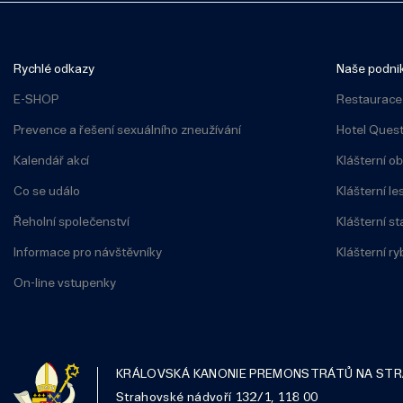
Rychlé odkazy
Naše podni
E-SHOP
Restaurace
Prevence a řešení sexuálního zneužívání
Hotel Ques
Kalendář akcí
Klášterní o
Co se událo
Klášterní les
Řeholní společenství
Klášterní st
Informace pro návštěvníky
Klášterní ryb
On-line vstupenky
KRÁLOVSKÁ KANONIE PREMONSTRÁTŮ NA ST
Strahovské nádvoří 132/1, 118 00