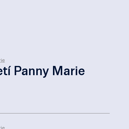
ie
tí Panny Marie
ie