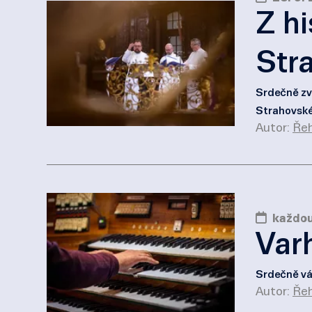
Z h
Str
Srdečně zv
Strahovské
Autor:
Řeh
každou
Var
Srdečně vá
Autor:
Řeh