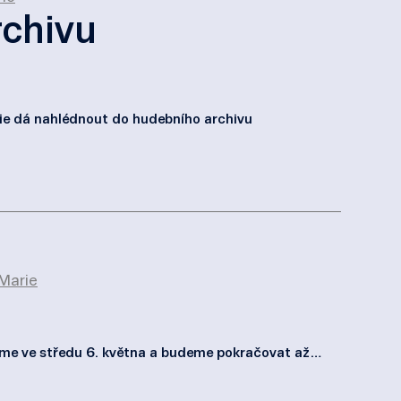
rchivu
ie dá nahlédnout do hudebního archivu
Marie
áme ve středu 6. května a budeme pokračovat až…