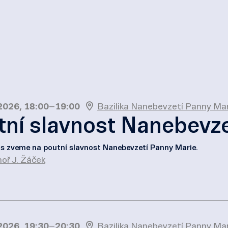
 2026, 18:00
–
19:00
Bazilika Nanebevzetí Panny Mar
tní slavnost Nanebevze
s zveme na poutní slavnost Nanebevzetí Panny Marie.
oř J. Žáček
 2026, 19:30
–
20:30
Bazilika Nanebevzetí Panny Mar