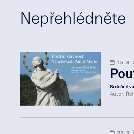
Nepřehlédněte
15. 8.
Pou
Srdečně vá
Autor:
Řeh
23. 9.