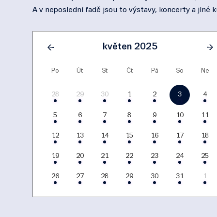
A v neposlední řadě jsou to výstavy, koncerty a jiné k
květen 2025
Po
Út
St
Čt
Pá
So
Ne
28
29
30
1
2
3
4
5
6
7
8
9
10
11
12
13
14
15
16
17
18
19
20
21
22
23
24
25
26
27
28
29
30
31
1