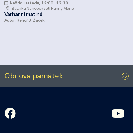
každou středu, 12:00
–
12:30
Bazilika Nanebevzetí Panny Marie
Varhanní matiné
Autor:
Řehoř J. Žáček
Obnova památek