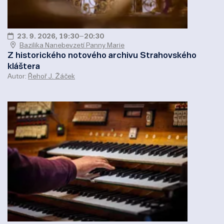
23. 9. 2026, 19:30
–
20:30
Bazilika Nanebevzetí Panny Marie
Z historického notového archivu Strahovského
kláštera
Autor:
Řehoř J. Žáček