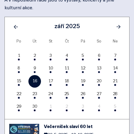
A v neposlední řadě jsou to výstavy, koncerty a jiné
kulturní akce.
září 2025
Po
Út
St
Čt
Pá
So
Ne
1
2
3
4
5
6
7
8
9
10
11
12
13
14
15
16
17
18
19
20
21
22
23
24
25
26
27
28
29
30
1
2
3
4
5
Večerníček slaví 60 let