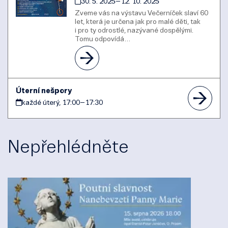
30. 5. 2025
–
12. 10. 2025
Zveme vás na výstavu Večerníček slaví 60
let, která je určena jak pro malé děti, tak
i pro ty odrostlé, nazývané dospělými.
Tomu odpovídá…
Úterní nešpory
každé úterý, 17:00
–
17:30
Nepřehlédněte