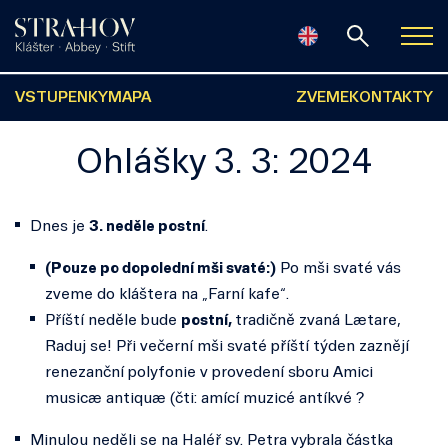
VSTUPENKY
MAPA
ZVEME
KONTAKTY
Ohlášky 3. 3: 2024
Dnes je
3. neděle postní
.
(Pouze po dopolední mši svaté:)
Po mši svaté vás
zveme do kláštera na „Farní kafe“.
Příští neděle bude
postní,
tradičně zvaná Lætare,
Raduj se! Při večerní mši svaté příští týden zaznějí
renezanční polyfonie v provedení sboru Amici
musicæ antiquæ (čti: amící muzicé antíkvé ?
Minulou neděli se na Haléř sv. Petra vybrala částka