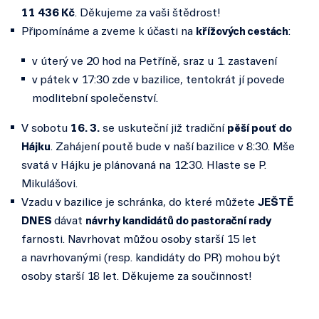
11 436 Kč
. Děkujeme za vaši štědrost!
Připomínáme a zveme k účasti na
křížových cestách
:
v úterý ve 20 hod na Petříně, sraz u 1. zastavení
v pátek v 17:30 zde v bazilice, tentokrát jí povede
modlitební společenství.
V sobotu
16. 3.
se uskuteční již tradiční
pěší pouť
do
Hájku
. Zahájení poutě bude v naší bazilice v 8:30. Mše
svatá v Hájku je plánovaná na 12:30. Hlaste se P.
Mikulášovi.
Vzadu v bazilice je schránka, do které můžete
JEŠTĚ
DNES
dávat
návrhy kandidátů do pastorační rady
farnosti. Navrhovat můžou osoby starší 15 let
a navrhovanými (resp. kandidáty do PR) mohou být
osoby starší 18 let. Děkujeme za součinnost!