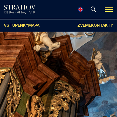
VSTUPENKY
MAPA
ZVEME
KONTAKTY