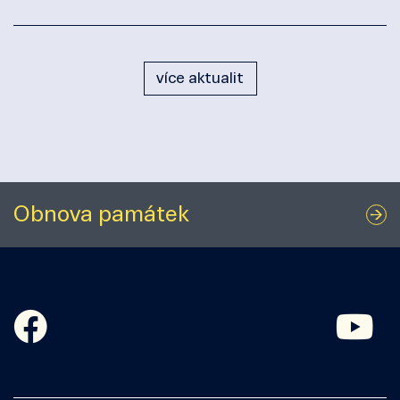
více aktualit
Obnova památek