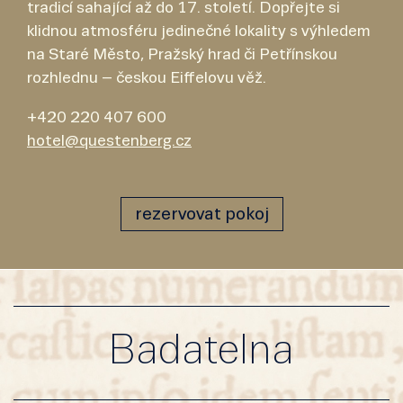
tradicí sahající až do 17. století. Dopřejte si
klidnou atmosféru jedinečné lokality s výhledem
na Staré Město, Pražský hrad či Petřínskou
rozhlednu – českou Eiffelovu věž.
+420 220 407 600
hotel@questenberg.cz
rezervovat pokoj
Badatelna