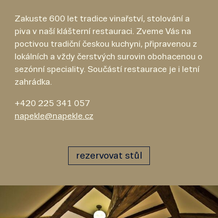
Zakuste 600 let tradice vinařství, stolování a
piva v naší klášterní restauraci. Zveme Vás na
poctivou tradiční českou kuchyni, připravenou z
lokálních a vždy čerstvých surovin obohacenou o
sezónní speciality. Součástí restaurace je i letní
zahrádka.
+420 225 341 057
napekle@napekle.cz
rezervovat stůl