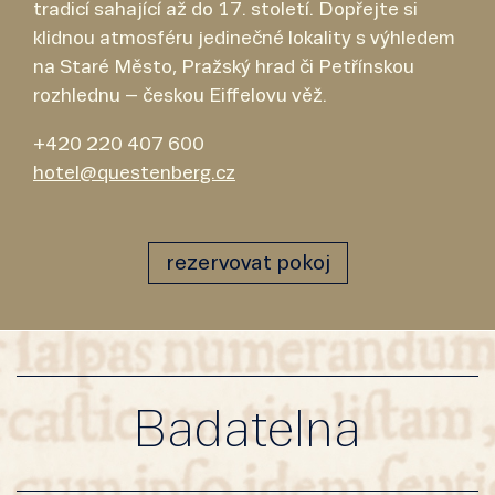
tradicí sahající až do 17. století. Dopřejte si
klidnou atmosféru jedinečné lokality s výhledem
na Staré Město, Pražský hrad či Petřínskou
rozhlednu – českou Eiffelovu věž.
+420 220 407 600
hotel@questenberg.cz
rezervovat pokoj
Badatelna