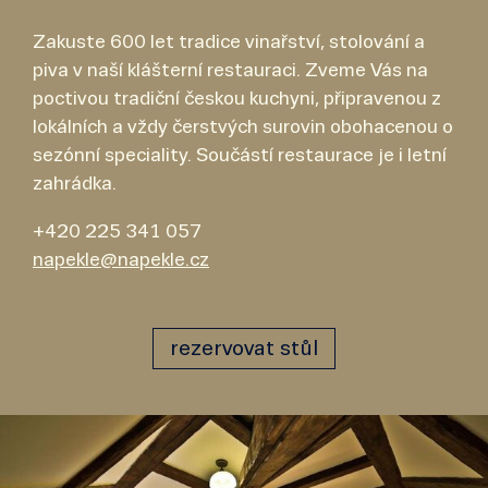
Zakuste 600 let tradice vinařství, stolování a
piva v naší klášterní restauraci. Zveme Vás na
poctivou tradiční českou kuchyni, připravenou z
lokálních a vždy čerstvých surovin obohacenou o
sezónní speciality. Součástí restaurace je i letní
zahrádka.
+420 225 341 057
napekle@napekle.cz
rezervovat stůl