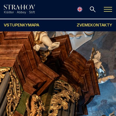
VSTUPENKY
MAPA
ZVEME
KONTAKTY