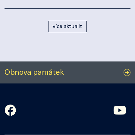
více aktualit
Obnova památek