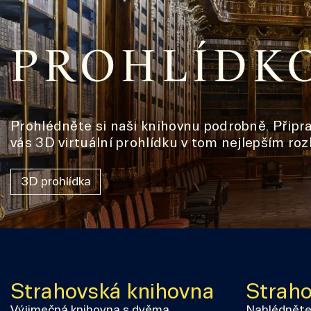
PROHLÍDK
Prohlédněte si naši knihovnu podrobně. Připra
vás 3D virtuální prohlídku v tom nejlepším rozl
3D prohlídka
Strahovská knihovna
Straho
Výjimečná knihovna s dvěma
Nahlédněte