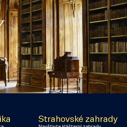
Y
ika
Strahovské zahrady
ra
Navštivte klášterní zahrady