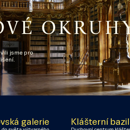
OVÉ OKRUH
vili jsme pro
išení.
vská galerie
Klášterní bazil
 do světa výtvarného
Duchovní centrum klášte