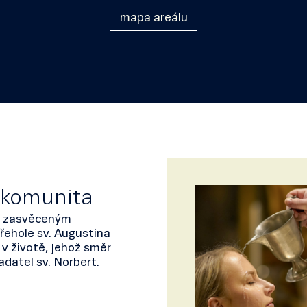
mapa areálu
 komunita
ijí zasvěceným
řehole sv. Augustina
 v životě, jehož směr
adatel sv. Norbert.