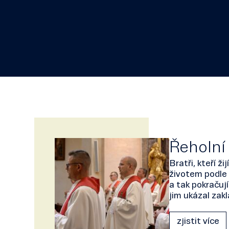
Řeholní
Bratři, kteří ž
životem podle 
a tak pokračují
jim ukázal zakl
zjistit více