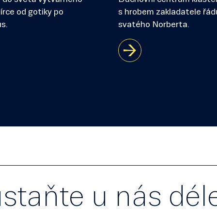
írce od gotiky po
s hrobem zakladatele řád
s.
svatého Norberta.
staňte u nás dé