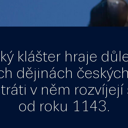
ý klášter hraje důle
ých dějinách českých
áti v něm rozvíjejí 
od roku 1143.