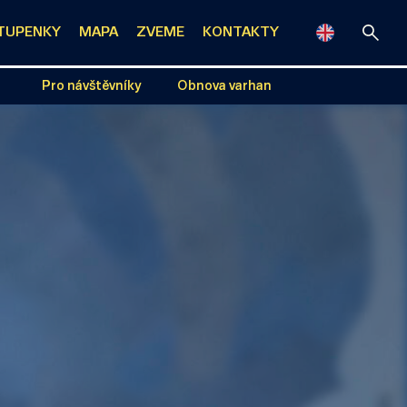
TUPENKY
MAPA
ZVEME
KONTAKTY
Pro návštěvníky
Obnova varhan