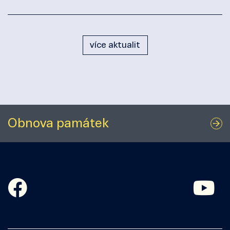
více aktualit
Obnova památek