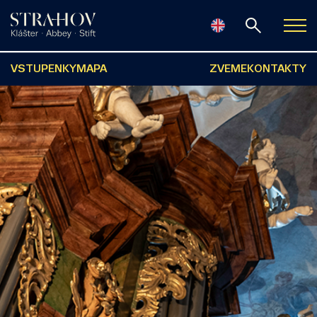
VSTUPENKY
MAPA
ZVEME
KONTAKTY