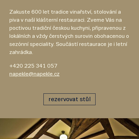
Zakuste 600 let tradice vinařství, stolování a
piva v naší klášterní restauraci. Zveme Vás na
poctivou tradiční českou kuchyni, připravenou z
lokálních a vždy čerstvých surovin obohacenou o
sezónní speciality. Součástí restaurace je i letní
zahrádka.
+420 225 341 057
napekle@napekle.cz
rezervovat stůl