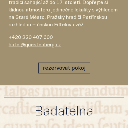
tradicí sahající až do 17. století. Dopřejte si
klidnou atmosféru jedinečné lokality s výhledem
na Staré Město, Pražský hrad či Petřínskou
rozhlednu – českou Eiffelovu věž.
+420 220 407 600
hotel@questenberg.cz
rezervovat pokoj
Badatelna