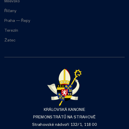
Milevsko
Říčany
Praha — Řepy
Terezín
Žatec
KRÁLOVSKÁ KANONIE
PREMONSTRÁTŮ NA STRAHOVĚ
Strahovské nádvoří 132/1, 118 00