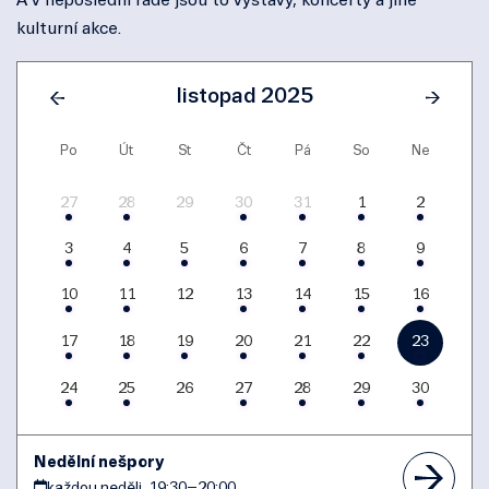
A v neposlední řadě jsou to výstavy, koncerty a jiné
kulturní akce.
listopad 2025
Po
Út
St
Čt
Pá
So
Ne
27
28
29
30
31
1
2
3
4
5
6
7
8
9
10
11
12
13
14
15
16
17
18
19
20
21
22
23
24
25
26
27
28
29
30
Nedělní nešpory
každou neděli, 19:30
–
20:00