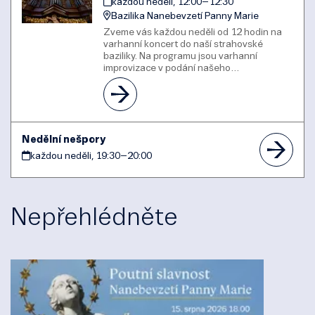
každou neděli, 12:00
–
12:30
Bazilika Nanebevzetí Panny Marie
Zveme vás každou neděli od 12 hodin na
varhanní koncert do naší strahovské
baziliky. Na programu jsou varhanní
improvizace v podání našeho…
Nedělní nešpory
každou neděli, 19:30
–
20:00
Nepřehlédněte