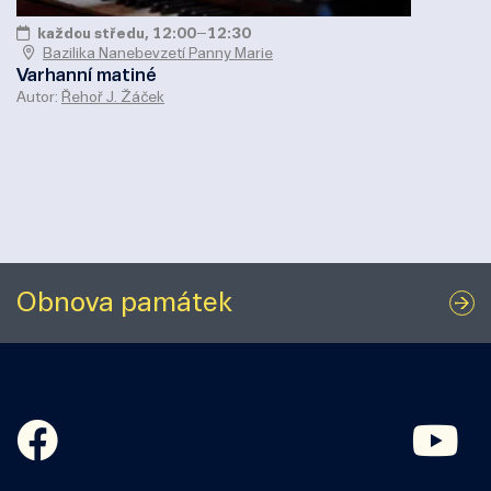
každou středu, 12:00
–
12:30
Bazilika Nanebevzetí Panny Marie
Varhanní matiné
Autor:
Řehoř J. Žáček
Obnova památek