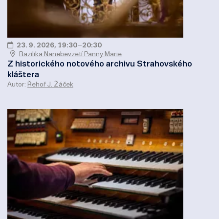
23. 9. 2026, 19:30
–
20:30
Bazilika Nanebevzetí Panny Marie
Z historického notového archivu Strahovského
kláštera
Autor:
Řehoř J. Žáček