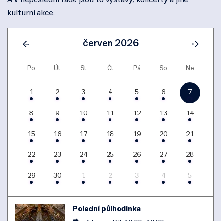
A v neposlední řadě jsou to výstavy, koncerty a jiné
kulturní akce.
červen 2026
Po
Út
St
Čt
Pá
So
Ne
1
2
3
4
5
6
7
8
9
10
11
12
13
14
15
16
17
18
19
20
21
22
23
24
25
26
27
28
29
30
1
2
3
4
5
Polední půlhodinka